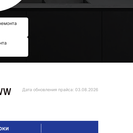
ремонта
нта
0WW
Дата обновления прайса:
03.08.2026
оки