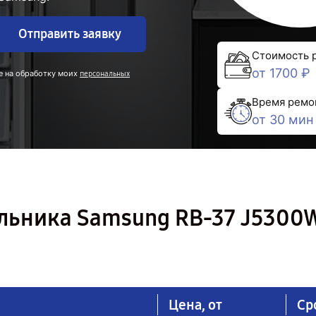
Отправить заявку
Стоимость 
от 1700 ₽
е на обработку моих
персональных
Время ремо
от 30 мин
льника Samsung RB-37 J530
Цена, от
Ср