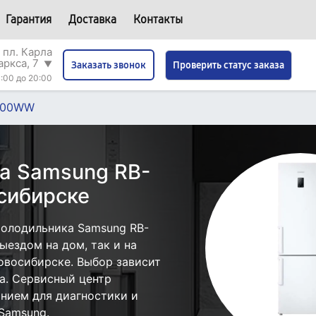
Гарантия
Доставка
Контакты
 пл. Карла
аркса, 7
▼
Проверить статус заказа
Заказать звонок
:00 до 20:00
300WW
а Samsung RB-
сибирске
холодильника Samsung RB-
ездом на дом, так и на
овосибирске. Выбор зависит
а. Сервисный центр
нием для диагностики и
Samsung.