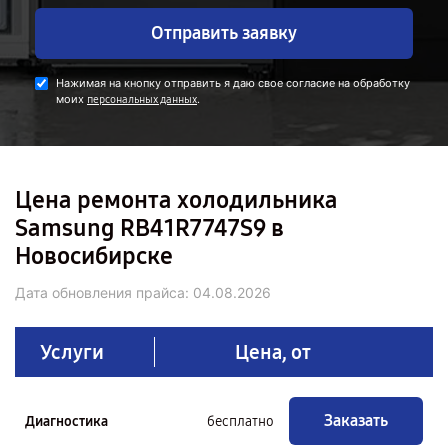
Отправить заявку
Нажимая на кнопку отправить я даю свое согласие на обработку
моих
.
персональных данных
Цена ремонта холодильника
Samsung RB41R7747S9 в
Новосибирске
Дата обновления прайса:
04.08.2026
Услуги
Цена, от
Заказать
Диагностика
бесплатно