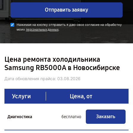
Отправить заявку
Нажимая на кнопку отправить я даю свое согласие на обработку
моих
.
персональных данных
Цена ремонта холодильника
Samsung RB5000A в Новосибирске
Дата обновления прайса:
03.08.2026
Услуги
Цена, от
Заказать
Диагностика
бесплатно