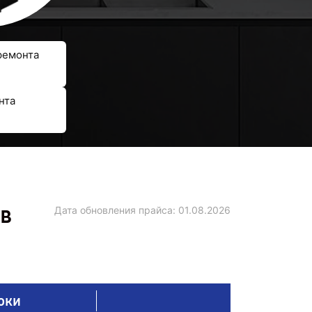
ремонта
нта
 в
Дата обновления прайса:
01.08.2026
оки