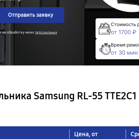
Отправить заявку
Стоимость 
от 1700 ₽
е на обработку моих
персональных
Время ремо
от 30 мин
льника Samsung RL-55 TTE2C1
Цена, от
Ср