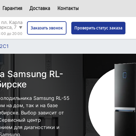
Гарантия
Доставка
Контакты
 пл. Карла
аркса, 7
▼
Проверить статус заказа
Заказать звонок
:00 до 20:00
E2C1
а Samsung RL-
бирске
холодильника Samsung RL-55
м на дом, так и на базе
бирске. Выбор зависит от
 Сервисный центр
нием для диагностики и
Samsung.