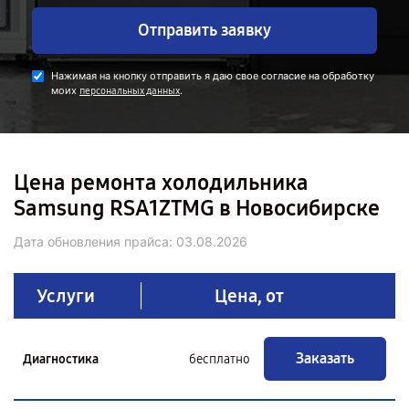
Отправить заявку
Нажимая на кнопку отправить я даю свое согласие на обработку
моих
.
персональных данных
Цена ремонта холодильника
Samsung RSA1ZTMG в Новосибирске
Дата обновления прайса:
03.08.2026
Услуги
Цена, от
Заказать
Диагностика
бесплатно