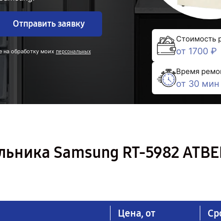
Отправить заявку
Стоимость 
от 1700 ₽
е на обработку моих
персональных
Время ремо
от 30 мин
льника Samsung RT-5982 ATBE
Цена, от
Ср