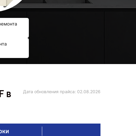
ремонта
нта
F в
Дата обновления прайса:
02.08.2026
оки