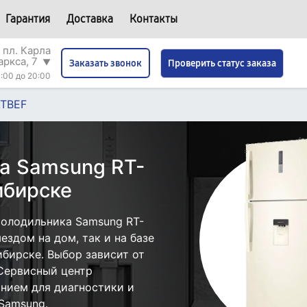
Гарантия
Доставка
Контакты
 пл. Карла
аркса, 7
▼
Проверить статус заказа
Заказать звонок
:00 до 20:00
ATBEF
а Samsung RT-
ибирске
холодильника Samsung RT-
ездом на дом, так и на базе
бирске. Выбор зависит от
 Сервисный центр
нием для диагностики и
Samsung.