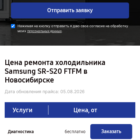
Отправить заявку
Нажимая на кнопку отправить я даю свое согласие на обработку
моих
.
персональных данных
Цена ремонта холодильника
Samsung SR-S20 FTFM в
Новосибирске
Дата обновления прайса:
05.08.2026
Услуги
Цена, от
Заказать
Диагностика
бесплатно