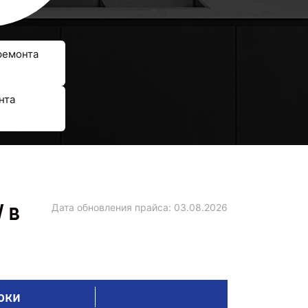
ремонта
нта
 в
Дата обновления прайса:
03.08.2026
оки