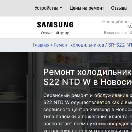
Устройства
Цены на ремонт
Отзывы
Новосибирск,
М
Ежедневно, с 10
Сервисный центр
/
/
SR-S22 N
Главная
Ремонт холодильников
Ремонт холодильник
S22 NTD W в Новоси
Сервисный ремонт и обслуживание 
S22 NTD W осуществляется как с вые
сервисного центра Samsung в Новоси
типа поломки и пожелания клиента.
располагает всем нужным оборудова
устранения проблем холодильников 