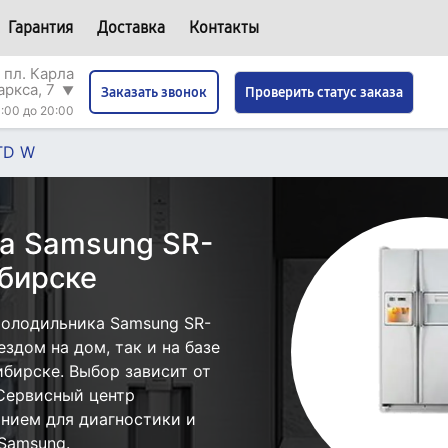
Гарантия
Доставка
Контакты
 пл. Карла
аркса, 7
▼
Проверить статус заказа
Заказать звонок
:00 до 20:00
TD W
а Samsung SR-
бирске
холодильника Samsung SR-
здом на дом, так и на базе
бирске. Выбор зависит от
 Сервисный центр
нием для диагностики и
Samsung.