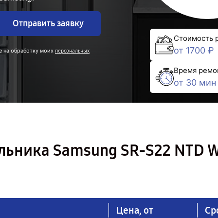
Отправить заявку
Стоимость 
от 1700 ₽
е на обработку моих
персональных
Время ремо
от 30 мин
льника Samsung SR-S22 NTD W
Цена, от
Ср