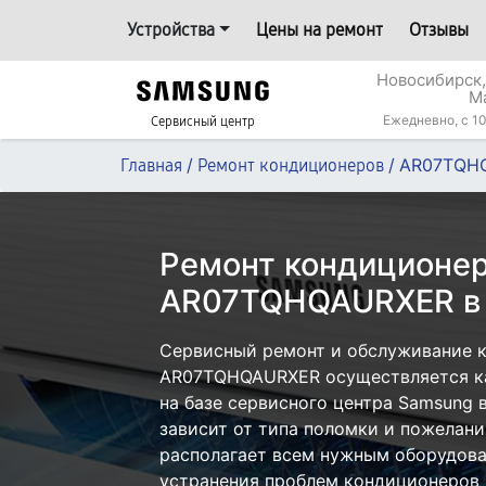
Устройства
Цены на ремонт
Отзывы
Новосибирск,
М
Ежедневно, с 10
Сервисный центр
/
/
AR07TQH
Главная
Ремонт кондиционеров
Ремонт кондиционе
AR07TQHQAURXER в 
Сервисный ремонт и обслуживание 
AR07TQHQAURXER осуществляется как
на базе сервисного центра Samsung 
зависит от типа поломки и пожелани
располагает всем нужным оборудова
устранения проблем кондиционеров 