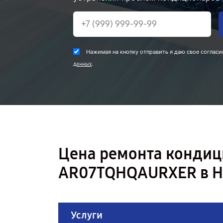
Нажимая на кнопку отправить я даю свое согласи
.
данных
Цена ремонта конди
AR07TQHQAURXER в Н
Услуги