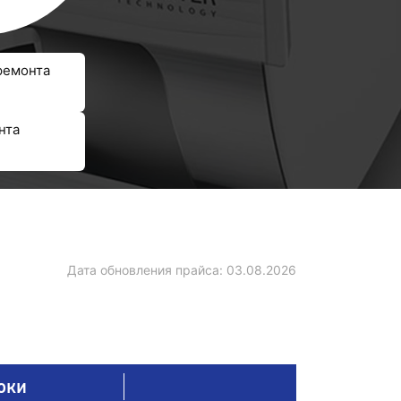
ремонта
нта
Дата обновления прайса:
03.08.2026
оки