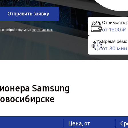
Отправить заявку
Стоимость 
от 1900 ₽
е на обработку моих
персональных
Время ремо
от 30 мин
ционера Samsung
овосибирске
Цена, от
Ср