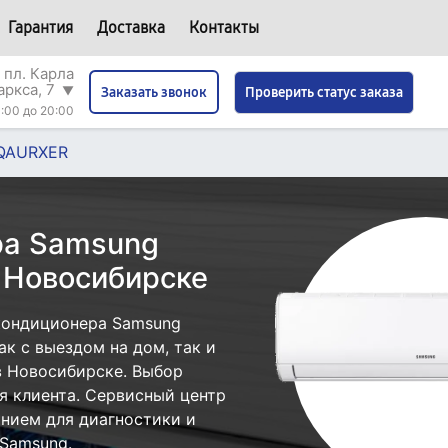
Гарантия
Доставка
Контакты
 пл. Карла
аркса, 7
▼
Проверить статус заказа
Заказать звонок
:00 до 20:00
QAURXER
ра Samsung
Новосибирске
кондиционера Samsung
 с выездом на дом, так и
в Новосибирске. Выбор
я клиента. Сервисный центр
нием для диагностики и
Samsung.