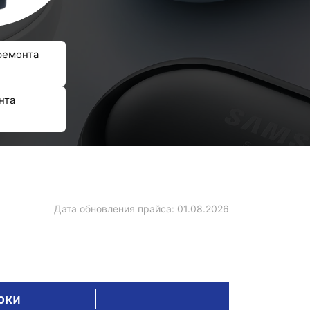
ремонта
нта
Дата обновления прайса:
01.08.2026
оки