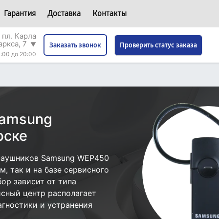
Гарантия
Доставка
Контакты
 пл. Карла
аркса, 7
▼
Проверить статус заказа
Заказать звонок
:00 до 20:00
Samsung
рске
наушников Samsung WEP450
, так и на базе сервисного
ор зависит от типа
исный центр располагает
гностики и устранения