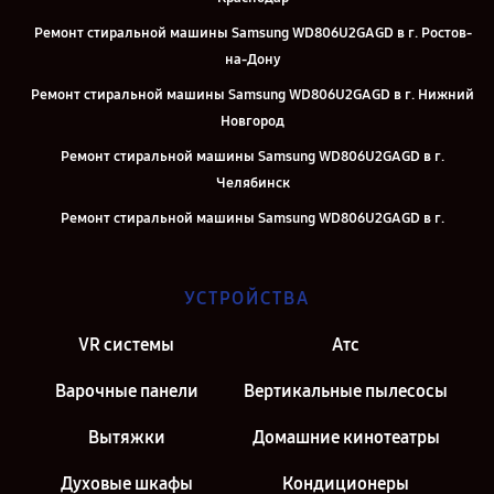
Ремонт стиральной машины Samsung WD806U2GAGD в г. Ростов-
на-Дону
Ремонт стиральной машины Samsung WD806U2GAGD в г. Нижний
Новгород
Ремонт стиральной машины Samsung WD806U2GAGD в г.
Челябинск
Ремонт стиральной машины Samsung WD806U2GAGD в г.
Екатеринбург
Ремонт стиральной машины Samsung WD806U2GAGD в г. Казань
УСТРОЙСТВА
Ремонт стиральной машины Samsung WD806U2GAGD в г. Москва
VR системы
Атс
Ремонт стиральной машины Samsung WD806U2GAGD в г. Санкт-
Петербург
Варочные панели
Вертикальные пылесосы
Вытяжки
Домашние кинотеатры
Духовые шкафы
Кондиционеры