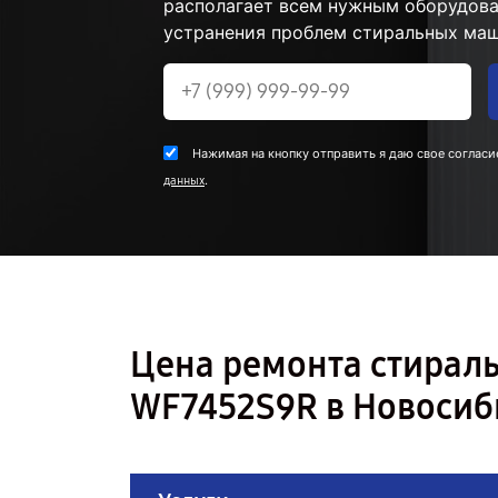
располагает всем нужным оборудова
устранения проблем стиральных маш
Нажимая на кнопку отправить я даю свое согласи
.
данных
Цена ремонта стира
WF7452S9R в Новосиб