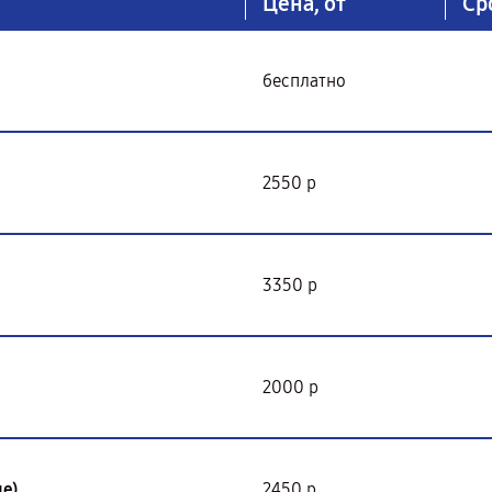
Цена, от
Ср
бесплатно
2550 р
3350 р
2000 р
е)
2450 р