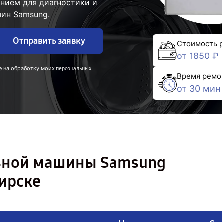
нием для диагностики и
ин Samsung.
Отправить заявку
Стоимость 
от 1850 ₽
е на обработку моих
персональных
Время ремо
от 30 мин
льной машины Samsung
ирске