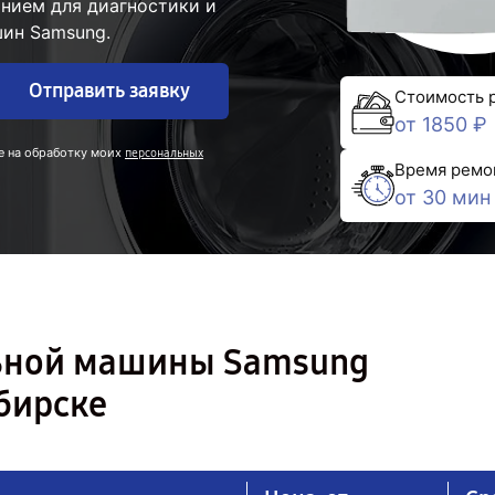
нием для диагностики и
ин Samsung.
Отправить заявку
Стоимость 
от 1850 ₽
е на обработку моих
персональных
Время ремо
от 30 мин
льной машины Samsung
бирске