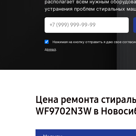
располагает всем нужным оборудова
устранения проблем стиральных маш
Нажимая на кнопку отправить я даю свое согласи
.
данных
Цена ремонта стира
WF9702N3W в Новоси