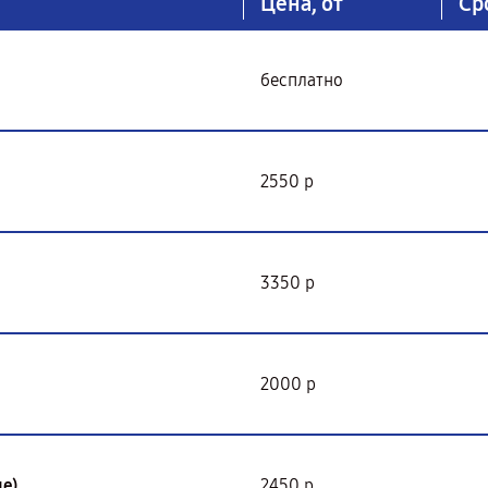
Цена, от
Ср
бесплатно
2550 р
3350 р
2000 р
е)
2450 р