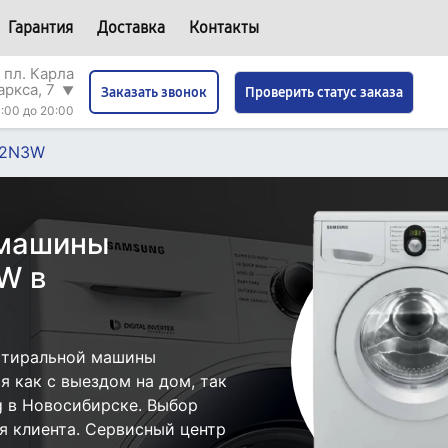
Гарантия
Доставка
Контакты
 пл. Карла
аркса, 7
▼
Проверить статус заказа
Заказать звонок
:00 до 20:00
02N3W
 машины
W в
стиральной машины
как с выездом на дом, так
g в Новосибирске. Выбор
я клиента. Сервисный центр