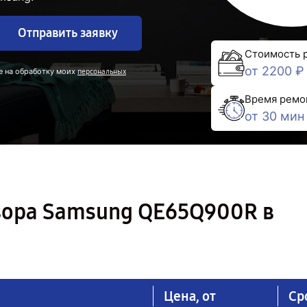
Отправить заявку
Стоимость 
от 2200 ₽
е на обработку моих
персональных
Время ремо
от 30 мин
зора Samsung QE65Q900R в
Цена, от
Ср