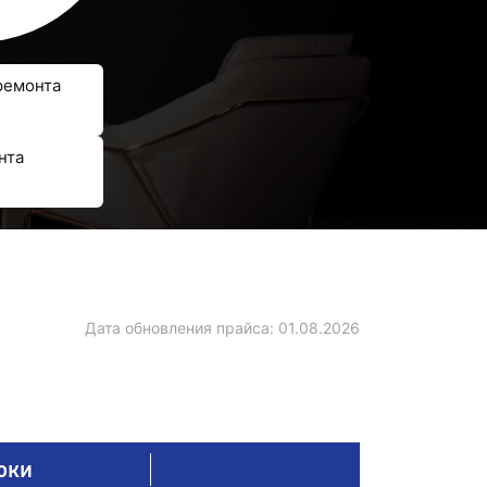
ремонта
нта
Дата обновления прайса:
01.08.2026
оки