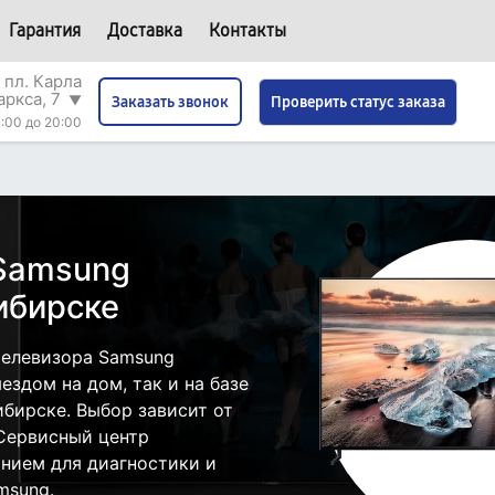
Гарантия
Доставка
Контакты
 пл. Карла
аркса, 7
▼
Проверить статус заказа
Заказать звонок
:00 до 20:00
 Samsung
ибирске
телевизора Samsung
здом на дом, так и на базе
бирске. Выбор зависит от
 Сервисный центр
нием для диагностики и
msung.