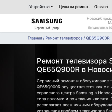
Устройства
Цены на ремонт
Отзывы
Новосибирск,
М
Ежедневно, с 10
Сервисный центр
/
/
QE65Q900R
Главная
Ремонт телевизоров
Ремонт телевизора
QE65Q900R в Новос
Сервисный ремонт и обслуживание 
QE65Q900R осуществляется как с вые
сервисного центра Samsung в Новоси
типа поломки и пожелания клиента.
располагает всем нужным оборудова
устранения проблем телевизоров Sa