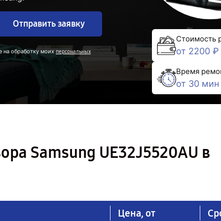
Отправить заявку
Стоимость 
от 2200 ₽
е на обработку моих
персональных
Время ремо
от 30 мин
зора Samsung UE32J5520AU в
Цена, от
Ср