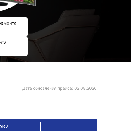
ремонта
нта
Дата обновления прайса:
02.08.2026
оки