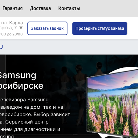
Гарантия
Доставка
Контакты
 пл. Карла
аркса, 7
▼
Проверить статус заказа
Заказать звонок
:00 до 20:00
U
 Samsung
осибирске
телевизора Samsung
выездом на дом, так и на
овосибирске. Выбор зависит
а. Сервисный центр
нием для диагностики и
msung.