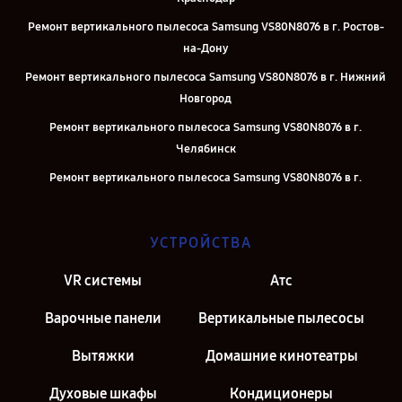
Ремонт вертикального пылесоса Samsung VS80N8076 в г. Ростов-
на-Дону
Ремонт вертикального пылесоса Samsung VS80N8076 в г. Нижний
Новгород
Ремонт вертикального пылесоса Samsung VS80N8076 в г.
Челябинск
Ремонт вертикального пылесоса Samsung VS80N8076 в г.
Екатеринбург
Ремонт вертикального пылесоса Samsung VS80N8076 в г. Казань
УСТРОЙСТВА
Ремонт вертикального пылесоса Samsung VS80N8076 в г. Москва
VR системы
Атс
Ремонт вертикального пылесоса Samsung VS80N8076 в г. Санкт-
Петербург
Варочные панели
Вертикальные пылесосы
Вытяжки
Домашние кинотеатры
Духовые шкафы
Кондиционеры