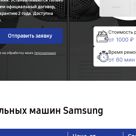
ния. Устанавливаются только
яем официальный договор,
арантию 2 года. Доступна
.
Стоимость 
Отправить заявку
от 1000 ₽
Время ремо
е на обработку моих
персональных
от 60 мин
ильных машин Samsung