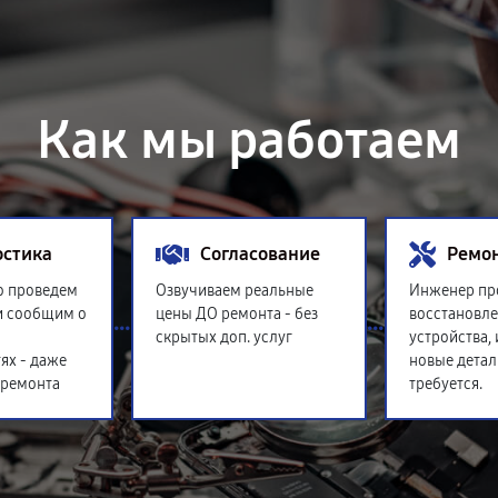
Как мы работаем
остика
Согласование
Ремо
о проведем
Озвучиваем реальные
Инженер пр
и сообщим о
цены ДО ремонта - без
восстановл
скрытых доп. услуг
устройства,
ях - даже
новые детал
 ремонта
требуется.