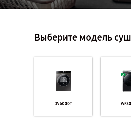
Выберите модель су
DV6000T
WF8