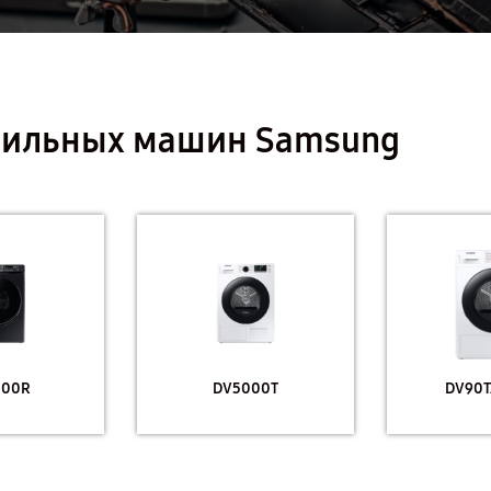
шильных машин Samsung
000R
DV5000T
DV90T