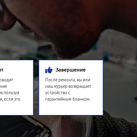
нт
Завершение
оводит
После ремонта, вы или
ение
наш курьер возвращает
 используя
устройство с
и, если это
гарантийным бланком.