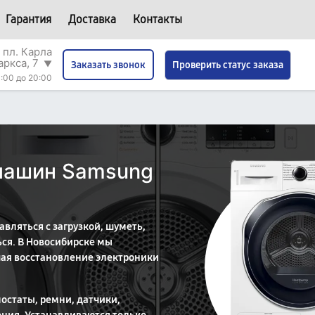
Гарантия
Доставка
Контакты
 пл. Карла
аркса, 7
▼
Проверить статус заказа
Заказать звонок
:00 до 20:00
машин Samsung
ляться с загрузкой, шуметь,
ься. В Новосибирске мы
ая восстановление электроники
остаты, ремни, датчики,