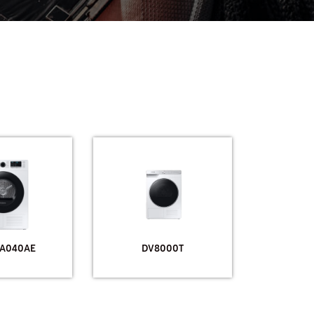
A040AE
DV8000T