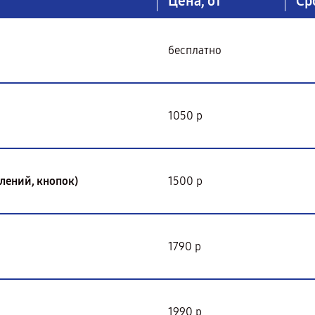
Цена, от
Ср
бесплатно
1050 р
лений, кнопок)
1500 р
1790 р
1990 р