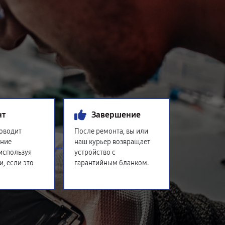
нт
Завершение
оводит
После ремонта, вы или
ение
наш курьер возвращает
 используя
устройство с
и, если это
гарантийным бланком.