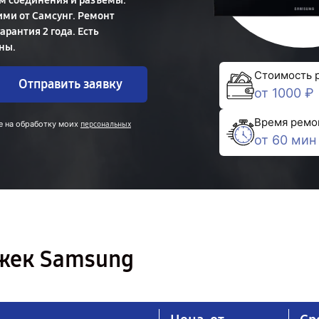
м соединения и разъёмы.
ми от Самсунг. Ремонт
рантия 2 года. Есть
ны.
Стоимость 
Отправить заявку
от 1000 ₽
Время ремо
е на обработку моих
персональных
от 60 мин
жек Samsung