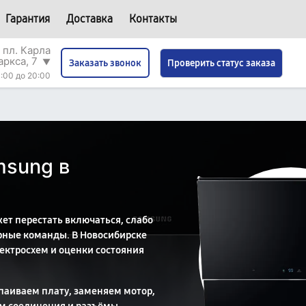
Гарантия
Доставка
Контакты
 пл. Карла
аркса, 7
▼
Проверить статус заказа
Заказать звонок
:00 до 20:00
msung в
ет перестать включаться, слабо
орные команды. В Новосибирске
лектросхем и оценки состояния
паиваем плату, заменяем мотор,