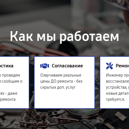
Как мы работаем
остика
Согласование
Ремо
о проведем
Озвучиваем реальные
Инженер пр
и сообщим о
цены ДО ремонта - без
восстановл
скрытых доп. услуг
устройства,
ях - даже
новые детал
 ремонта
требуется.