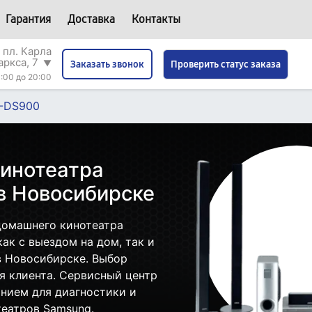
Гарантия
Доставка
Контакты
 пл. Карла
аркса, 7
▼
Проверить статус заказа
Заказать звонок
:00 до 20:00
-DS900
инотеатра
в Новосибирске
домашнего кинотеатра
ак с выездом на дом, так и
в Новосибирске. Выбор
я клиента. Сервисный центр
нием для диагностики и
еатров Samsung.