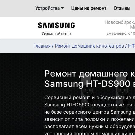
Устройства
Цены на ремонт
Отзывы
Новосибирск,
М
Ежедневно, с 10
Сервисный центр
/
/
HT
Главная
Ремонт домашних кинотеатров
Ремонт домашнего к
Samsung HT-DS900 
Сервисный ремонт и обслуживание 
Samsung HT-DS900 осуществляется к
на базе сервисного центра Samsung 
зависит от типа поломки и пожелани
располагает всем нужным оборудова
устранения проблем домашних кинот