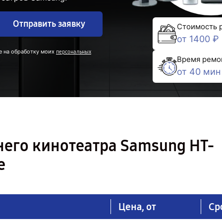
Отправить заявку
Стоимость 
от 1400 ₽
е на обработку моих
персональных
Время ремо
от 40 мин
его кинотеатра Samsung HT-
е
Цена, от
Ср