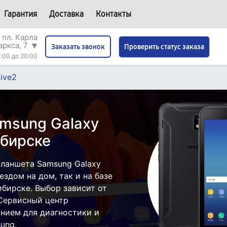
Гарантия
Доставка
Контакты
 пл. Карла
аркса, 7
▼
Проверить статус заказа
Заказать звонок
:00 до 20:00
tive2
msung Galaxy
ибирске
ланшета Samsung Galaxy
ездом на дом, так и на базе
бирске. Выбор зависит от
 Сервисный центр
нием для диагностики и
ung.