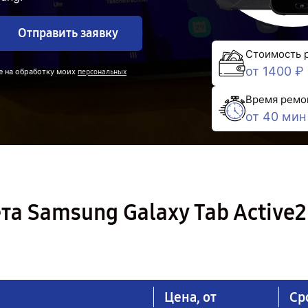
Отправить заявку
Стоимость 
от 1400 ₽
е на обработку моих
персональных
Время ремо
от 40 мин
а Samsung Galaxy Tab Active2
Цена, от
Ср