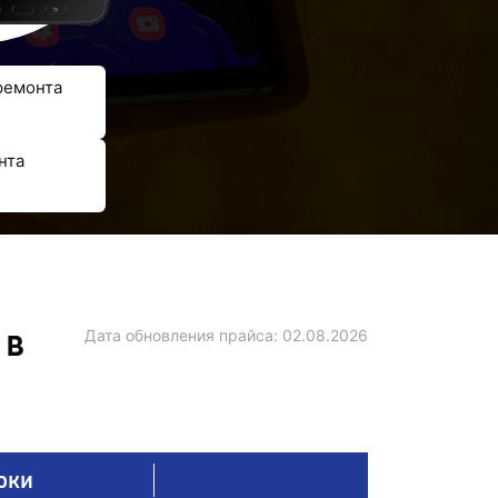
ремонта
нта
 в
Дата обновления прайса:
02.08.2026
оки